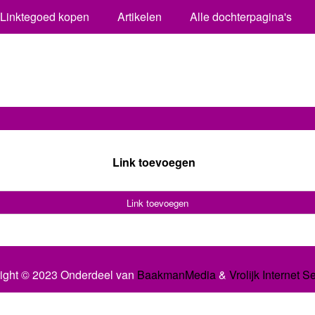
Linktegoed kopen
Artikelen
Alle dochterpagina's
Link toevoegen
Link toevoegen
ight © 2023 Onderdeel van
BaakmanMedia
&
Vrolijk Internet S